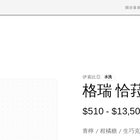
關於
最
伊索比亞
水洗
格瑞 恰菈
$510
- $13,5
青檸 / 柑橘糖 / 生巧