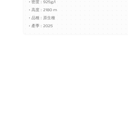
•
密度：925g/l
•
高度：2180 m
•
品種：原生種
•
產季：2025