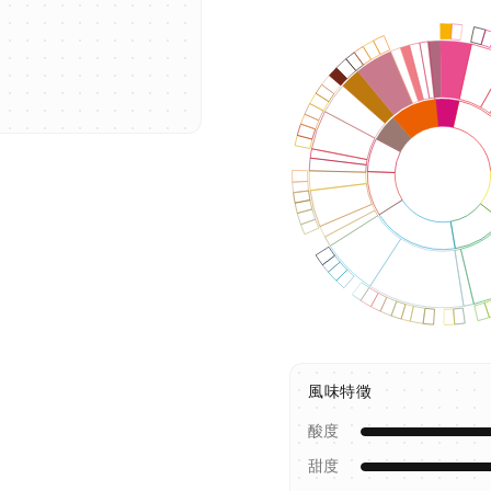
風味特徵
酸度
甜度