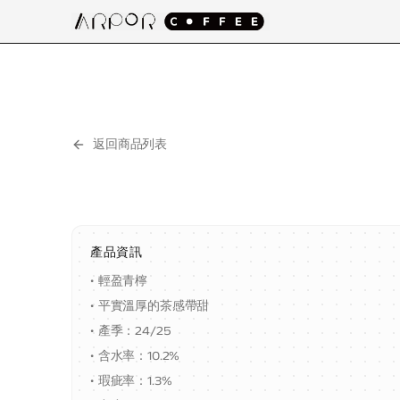
返回商品列表
產品資訊
•
輕盈青檸
•
平實溫厚的茶感帶甜
•
產季：24/25
•
含水率：10.2%
•
瑕疵率：1.3%