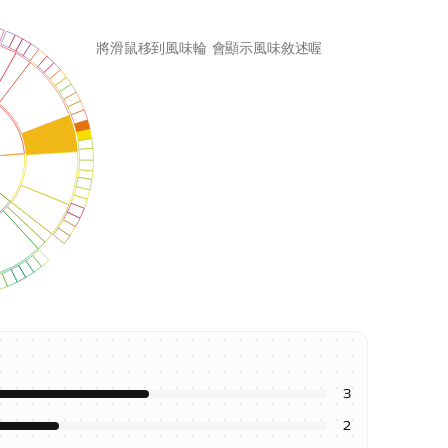
將滑鼠移到風味輪 會顯示風味敘述喔
3
2