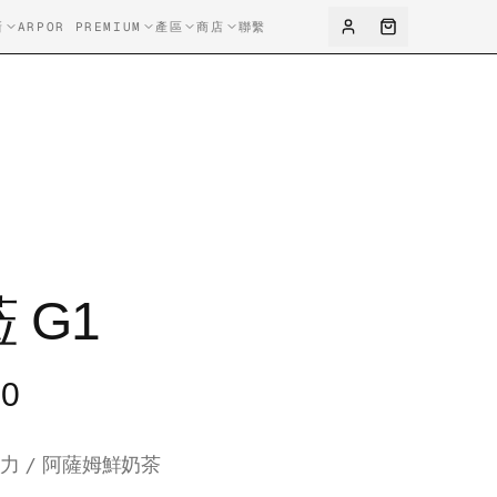
新
ARPOR PREMIUM
產區
商店
聯繫
 G1
00
克力 / 阿薩姆鮮奶茶