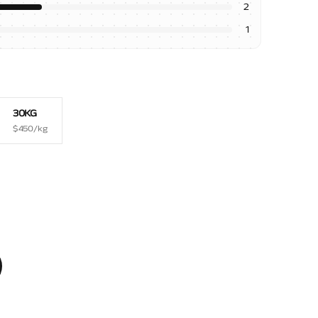
2
1
30KG
$
450
/kg