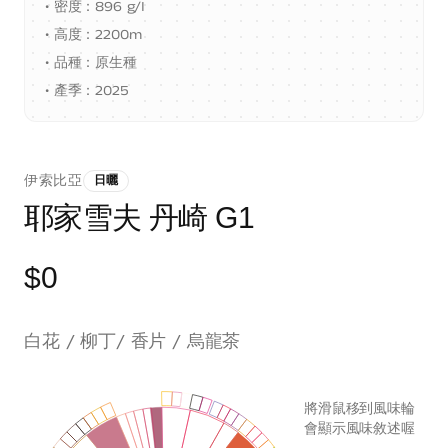
•
密度：896 g/I
•
高度：2200m
•
品種：原生種
•
產季：2025
伊索比亞
日曬
耶家雪夫 丹崎 G1
$0
白花 / 柳丁/ 香片 / 烏龍茶
將滑鼠移到風味輪
會顯示風味敘述喔