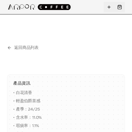
返回商品列表
產品資訊
•
白花清香
•
輕盈伯爵茶感
•
產季：24/25
•
含水率：11.0%
•
瑕疵率：1.1%