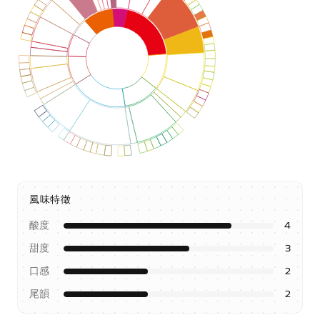
風味特徵
酸度
4
甜度
3
口感
2
尾韻
2