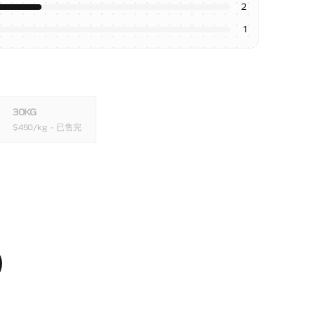
2
1
30KG
$
450
/kg
- 已售完