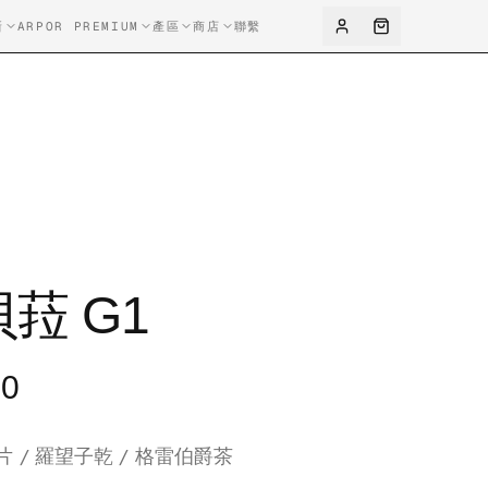
新
ARPOR PREMIUM
產區
商店
聯繫
菈 G1
00
片 / 羅望子乾 / 格雷伯爵茶