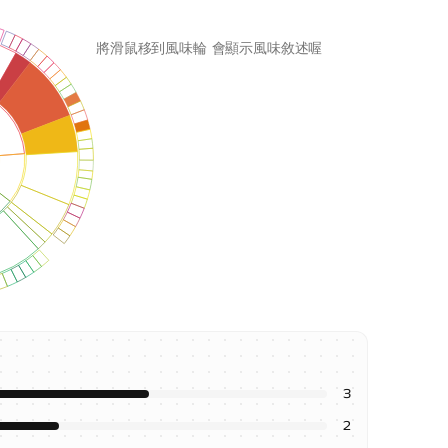
將滑鼠移到風味輪 會顯示風味敘述喔
3
2