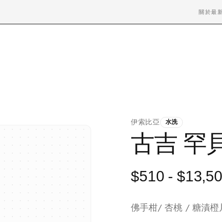
關於
最
伊索比亞
水洗
古吉 罕貝
$510
- $13,5
佛手柑/ 杏桃 / 糖漬橙