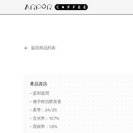
返回商品列表
產品資訊
•
柔和溫潤
•
佛手柑伯爵茶香
•
產季：24/25
•
含水率：10.7%
•
瑕疵率：1.8%