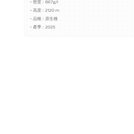
•
密度：867g/I
•
高度：2120 m
•
品種：原生種
•
產季：2025