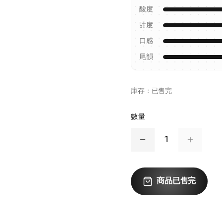
酸度
甜度
口感
尾韻
庫存：
已售完
數量
1
商品已售完