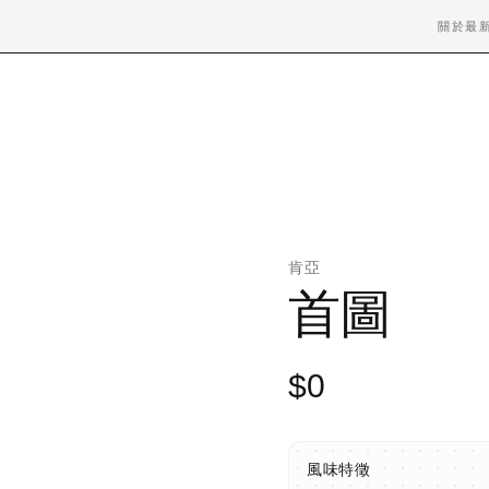
關於
最
肯亞
首圖
$0
風味特徵