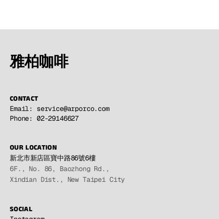
雅柏咖啡
CONTACT
Email:
service@arporco.com
Phone:
02-29146627
OUR LOCATION
新北市新店區寶中路86號6樓
6F., No. 86, Baozhong Rd.,
Xindian Dist., New Taipei City
SOCIAL