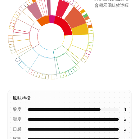
會顯示風味敘述喔
風味特徵
酸度
4
甜度
5
口感
5