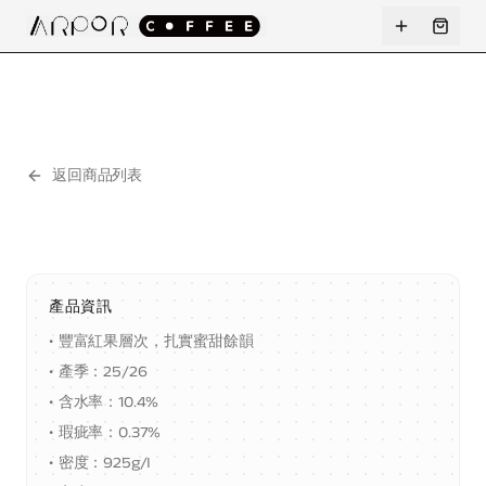
返回商品列表
NEW
產品資訊
•
豐富紅果層次，扎實蜜甜餘韻
•
產季：25/26
•
含水率：10.4%
•
瑕疵率：0.37%
•
密度：925g/I