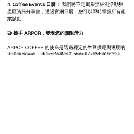
4.
Coffee Events 日曆：
我們將不定期舉辦杯測活動與
產區資訊分享會，透過官網日曆，您可以即時掌握所有產
業脈動。
🤝 攜手 ARPOR，發現您的無限潛力
ARPOR COFFEE 的使命是透過穩定的生豆供應與透明的
市場趨勢洞察，助您在競爭激烈的咖啡市場中脫穎而出。
現在，我們誠摯邀請您註冊成為會員。在這裡，每一顆生
豆都有它的故事，而我們，負責把最真實的故事帶到您面
前。
👉 立即探索 ARPOR 生豆系列
ARPOR COFFEE
對接產區，優化您的生豆供應鏈