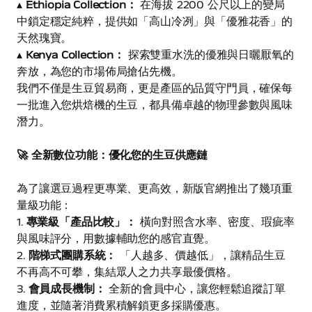
▴
Ethiopia Collection：
在海拔 2200 公尺以上的變局
中鎖定穩定純粹，提供如「高山冷冽」與「優雅花香」的
天然瑰寶。
▴
Kenya Collection：
探索雙重水洗的優雅與日曬厭氧的
奔放，為您的市場佈局搶佔先機。
我們不僅是生豆貿易商，更是產區的品質守門員，確保每
一批進入您烘焙機的生豆，都具備卓越的物理參數與風味
潛力。
🚀 全新數位功能：優化您的生豆供應鏈
為了讓選豆過程更專業、更高效，新版官網推出了幾項重
量級功能：
1.
專業級「產品比較」：
橫向對照含水率、密度、瑕疵率
與風味評分，用數據輔助您的感官直覺。
2.
階梯式團購系統：
「人越多、價越低」，讓精品生豆
不再高不可攀，集結眾人之力共享最優價格。
3.
會員成長機制：
全新的會員中心，讓您輕鬆追蹤訂單
進度，並隨著消費累積解鎖更多採購優惠。