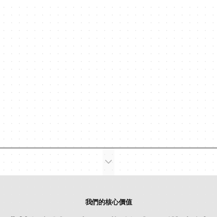
我們的核心價值