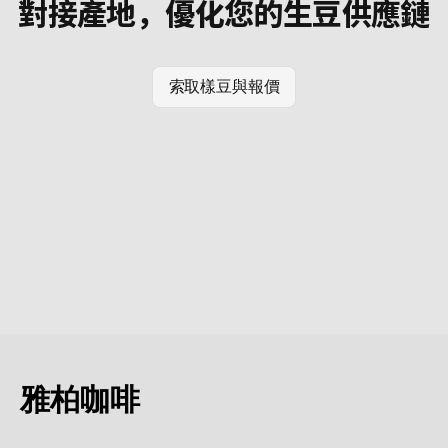
對接產地，優化您的生豆供應鏈
索取樣豆與報價
雅柏咖啡