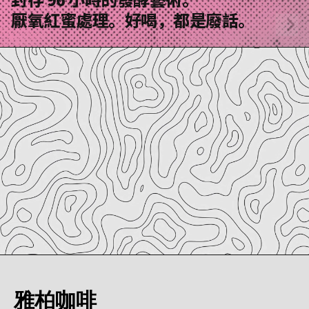
厭氧紅蜜處理。好喝，都是廢話。
雅柏咖啡