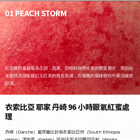
01 PEACH STORM
紅石榴與蔓越莓為主調，蘋果、甜橙與熱帶水果的豐富層次，尾韻由
水蜜桃清甜銜接紅玉紅茶的悠長茶感，在複雜的風味變化中展現極致
甜感。
衣索比亞 耶家 丹崎 96 小時厭氧紅蜜處
理
丹崎（Danche）處理廠位於南衣索比亞州（South Ethiopia
region）潔地普（Gedeb）區的沃里卡切爾貝莎村（Worika