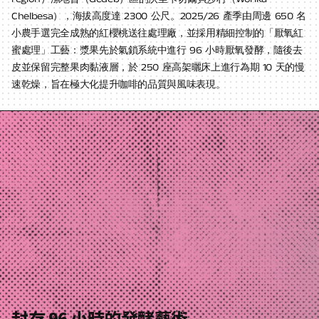
Chelbesa），海拔高度達 2300 公尺。2025/26 產季由周邊 650 名
小農手選完全成熟的紅櫻桃送往處理廠，並採用精細控制的「厭氧紅
蜜處理」工藝：漿果先於氣鎖系統中進行 96 小時厭氧發酵，隨後去
皮並保留完整果肉黏液層，於 250 座高架曬床上進行為期 10 天的慢
速乾燥，旨在極大化提升咖啡的品質與風味表現。
封存 96 小時的發酵藝術。